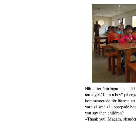
Här sitter 5-åringarna snällt
am a girl/ I am a boy" på eng
kommenterade för läraren att j
vara så små så upprepade hon
you say then children?
–Thank you, Madam, skandera