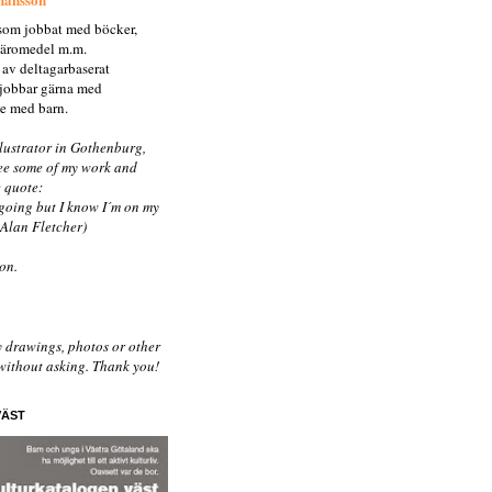
r som jobbat med böcker,
 läromedel m.m.
 av deltagarbaserat
 jobbar gärna med
e med barn.
llustrator in Gothenburg,
ee some of my work and
e quote:
going but I know I´m on my
 Alan Fletcher)
on.
y drawings, photos or other
 without asking. Thank you!
VÄST