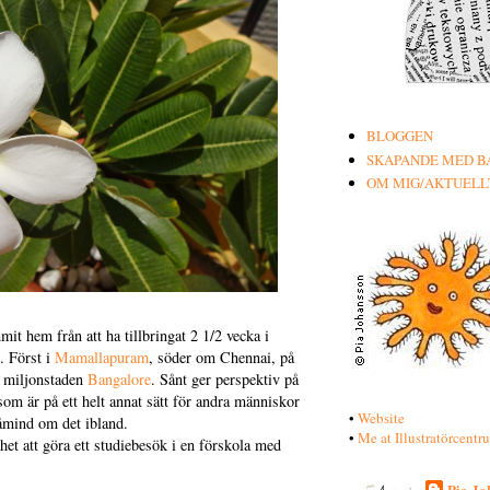
BLOGGEN
SKAPANDE MED B
OM MIG/AKTUELL
it hem från att ha tillbringat 2 1/2 vecka i
. Först i
Mamallapuram
, söder om Chennai, på
i miljonstaden
Bangalore
. Sånt ger perspektiv på
som är på ett helt annat sätt för andra människor
•
Website
påmind om det ibland.
•
Me at Illustratörcentr
het att göra ett studiebesök i en förskola med
Pia Jo