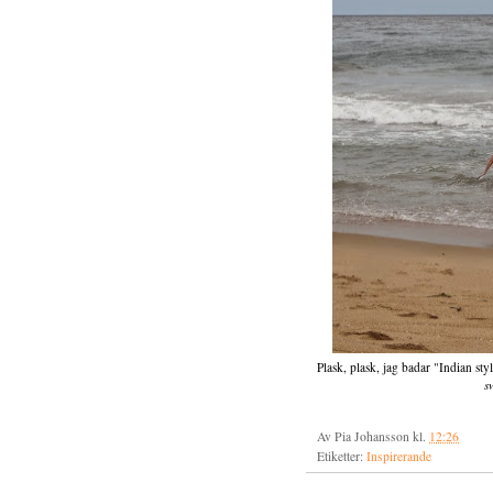
Plask, plask, jag badar "Indian st
s
Av
Pia Johansson
kl.
12:26
Etiketter:
Inspirerande