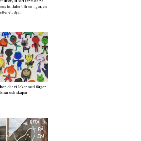
 lustfyllt sätt tar fasta på
s initialer blir en figur, en
ller ett djur...
op där vi leker med färger
istrar och skapar -