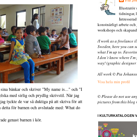
Illustratö
tidningar,
Intresserad
konstnärligt arbete och
workshops och skapand
/I work as a freelance i
Sweden, here you can s
what I´m up to. Favorit
I don´t know where I´m 
way! (graphic designer
All work © Pia Johanss
Visa hela min profil
 i sina bänkar och skriver "My name is..." och "I
elska med sirlig och prydlig skrivstil. När jag
© Please do not use an
ag tyckte de var så duktiga på att skriva för att
pictures from this blog
 detta för barnen och avslutade med: What do
I KULTURKATALOGEN 
de genast barnen i kör.