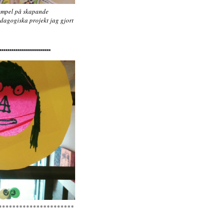
xempel på skapande
dagogiska projekt jag gjort
**************************
**********************