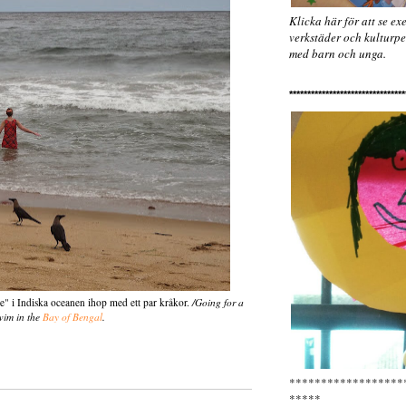
Klicka här för att se e
verkstäder och kulturpe
med barn och unga.
********************************
yle" i Indiska oceanen ihop med ett par kråkor.
/Going for a
wim in the
Bay of Bengal
.
******************
*****