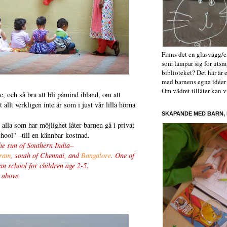
Finns det en glasvägg/en
som lämpar sig för utsm
biblioteket? Det här är
med barnens egna idéer o
Om vädret tillåter kan vi 
e, och så bra att bli påmind ibland, om att
t allt verkligen inte är som i just vår lilla hörna
SKAPANDE MED BARN,
h alla som har möjlighet låter barnen gå i privat
hool" –till en kännbar kostnad.
the sun of Southern India–
ram
, south of Chennai, and
Bangalore
. One of
dian school for children age 2-5.
t above.