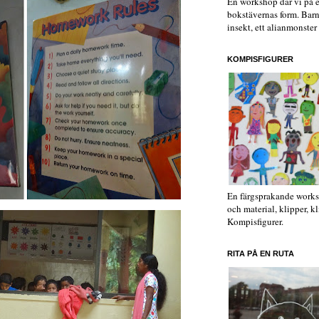
En workshop där vi på ett
bokstävernas form. Barnen
insekt, ett alianmonster e
KOMPISFIGURER
En färgsprakande worksh
och material, klipper, kl
Kompisfigurer.
RITA PÅ EN RUTA