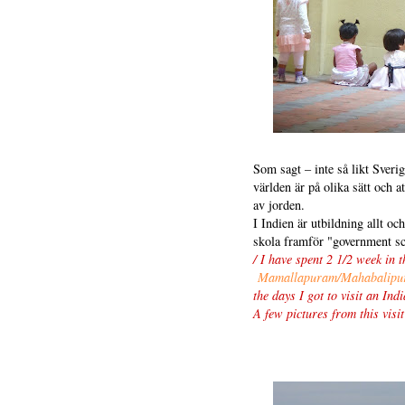
Som sagt – inte så likt Sverig
världen är på olika sätt och at
av jorden.
I Indien är utbildning allt oc
skola framför "government sc
/ I have spent 2 1/2 week in 
Mamallapuram/Mahabalipu
the days I got to visit an In
A few pictures from this visi