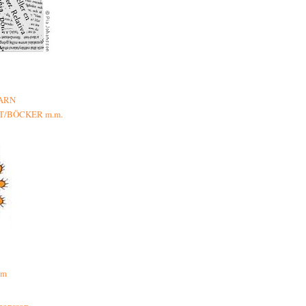
ARN
T/BÖCKER m.m.
um
hansson